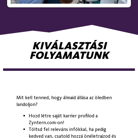
Nyelvtudás:
KIVÁLASZTÁSI
FOLYAMATUNK
Angol
Mit kell tenned, hogy álmaid állása az öledben
Német
landoljon?
Hozd létre saját karrier profilod a
Zyntern.com-on!
Töltsd fel releváns infókkal, ha pedig
Orosz
kedved van, csatold hozzá önéletrajzod és