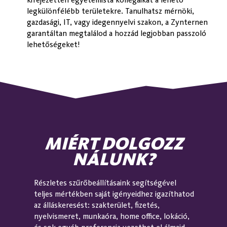
legkülönfélébb területekre. Tanulhatsz mérnöki,
Marketing
gazdasági, IT, vagy idegennyelvi szakon, a Zynternen
garantáltan megtalálod a hozzád legjobban passzoló
lehetőségeket!
IT
Turizmus – Vendéglátás
MIÉRT DOLGOZZ
NÁLUNK?
Jellemzők:
Részletes szűrőbeállításaink segítségével
teljes mértékben saját igényeidhez igazíthatod
az álláskeresést: szakterület, fizetés,
nyelvismeret, munkaóra, home office, lokáció,