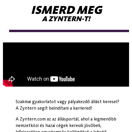
Terület(ek):
ISMERD MEG
A ZYNTERN-T!
Pénzügy – Számvitel
Kereskedelem – Sales
Szakmai gyakorlatot vagy pályakezdő állást keresel?
Emberi erőforrások
A Zyntern segít beindítani a karriered!
A Zyntern.com az az állásportál, ahol a legmenőbb
nemzetközi és hazai cégek keresik jövőbeli,
kifejezetten egyetemista kollégáikat a lehető