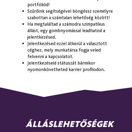
portfóliód!
Szűrőink segítségével böngéssz személyre
szabottan a számtalan lehetőség között!
Ha megtaláltad a számodra szimpatikus
Francia
állást, egy gombnyomással leadhatod a
jelentkezésed.
Jelentkezésed ezzel átkerül a választott
céghez, mely munkatársa fogja veled
felvenni a kapcsolatot.
Jelentkezéseid státuszát bármikor
Olasz
nyomonkövetheted karrier profilodon.
Spanyol
ÁLLÁSLEHETŐSÉGEK