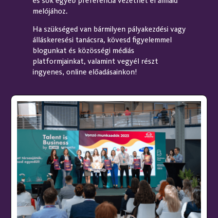
és sok egyéb preferencia vezethet el álmaid
Fogadnak EU-n kívüli munkavállalókat.
melójához.
Ha szükséged van bármilyen pályakezdési vagy
álláskeresési tanácsra, kövesd figyelemmel
blogunkat és közösségi médiás
platformjainkat, valamint vegyél részt
Elvárás a magyar nyelvtudás.
ingyenes, online előadásainkon!
Tapasztalat:
Gyakornoki munka
Pályakezdő munka