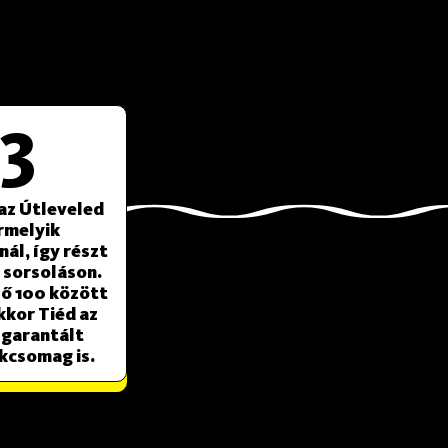
3
az Útleveled
rmelyik
nál, így részt
a sorsoláson.
ső 100 között
kkor Tiéd az
 garantált
kcsomag is.