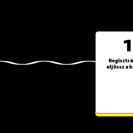
1
Regisztrá
eljössz a 