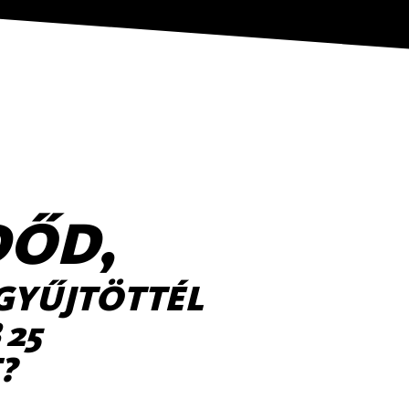
DŐD,
GYŰJTÖTTÉL
 25
?