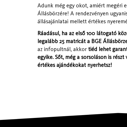
Adunk még egy okot, amiért megéri 
Állásbörzére! A rendezvényen ugyani
állásajánlatai mellett értékes nyerem
Ráadásul, ha az első 100 látogató közö
legalább 25 matricát a BGE Állásbörz
az infopultnál, akkor
tiéd lehet gara
egyike. Sőt, még a sorsoláson is részt
értékes ajándékokat nyerhetsz!