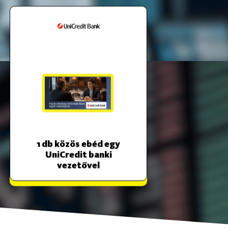
1 db közös ebéd egy
UniCredit banki
vezetővel