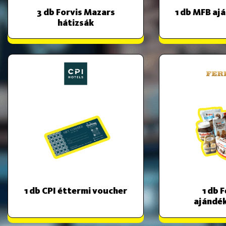
3 db Forvis Mazars
1 db MFB a
hátizsák
1 db CPI éttermi voucher
1 db 
ajándé