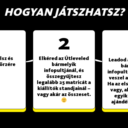
HOGYAN JÁTSZHATSZ?​
2
lsz és
Elkéred az Útleveled
Leadod 
börzére
bármelyik
bá
infopultjánál, és
infopult
összegyűjtesz
veszel 
legalább 25 matricát a
Ha az el
kiállítók standjainál –
vagy, a
vagy akár az összeset.
egyik
ajándé