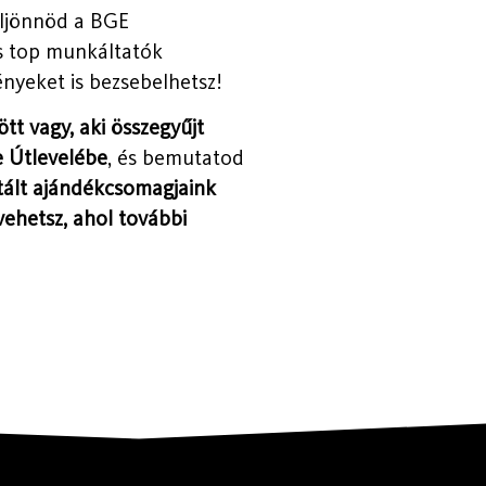
eljönnöd a BGE
s top munkáltatók
ényeket is bezsebelhetsz!
tt vagy, aki összegyűjt
e Útlevelébe
, és bemutatod
ntált ajándékcsomagjaink
 vehetsz, ahol további