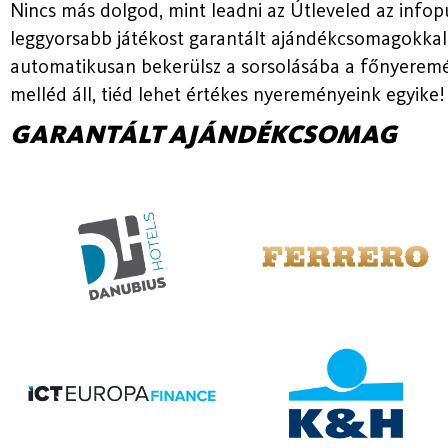
Nincs más dolgod, mint leadni az Útleveled az infopu
leggyorsabb játékost garantált ajándékcsomagokkal j
automatikusan bekerülsz a sorsolásába a főnyeremé
melléd áll, tiéd lehet értékes nyereményeink egyike!
GARANTÁLT AJÁNDÉKCSOMAG