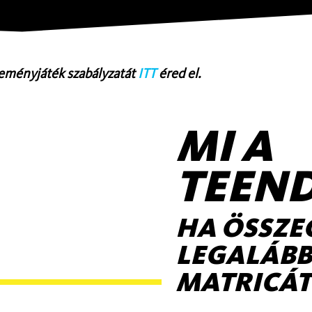
eményjáték szabályzatát
ITT
éred el.
MI A
TEEN
HA ÖSSZE
LEGALÁBB
MATRICÁT