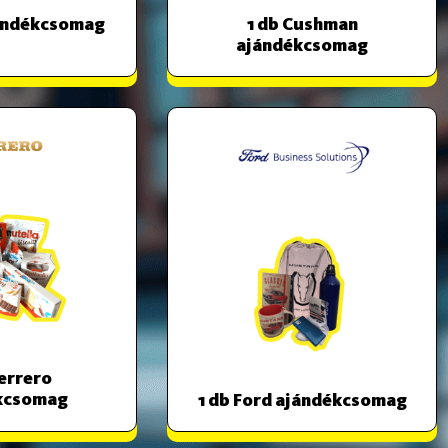
jándékcsomag
1 db Cushman
ajándékcsomag
Ferrero
kcsomag
1 db Ford ajándékcsomag