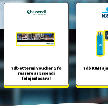
1 db éttermi voucher 2 fő
1 db K&H a
részére az Essendi
felajánlásával