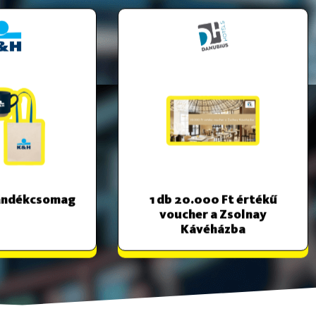
jándékcsomag
1 db
20.000 Ft értékű
voucher a Zsolnay
Kávéházba