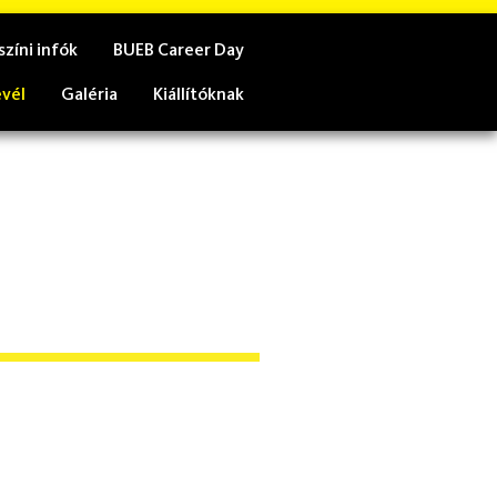
színi infók
BUEB Career Day
evél
Galéria
Kiállítóknak