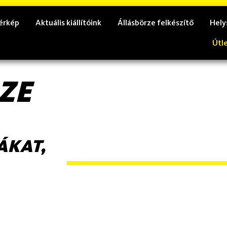
érkép
Aktuális kiállítóink
Állásbörze felkészítő
Hely
Útl
ZE
ÁKAT,